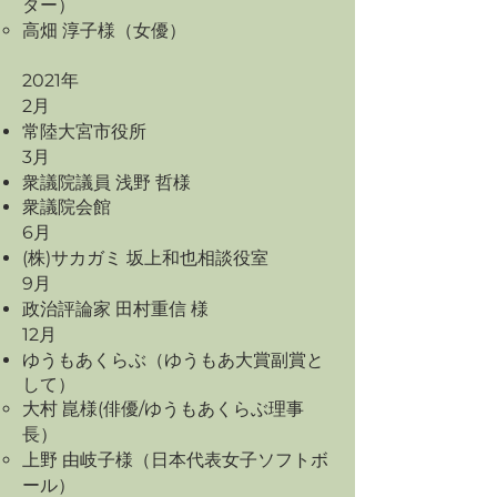
ター）
​高畑 淳子様（女優）
2021年
2月
常陸大宮市役所
3月
衆議院議員 浅野 哲様
衆議院会館
6月
(株)サカガミ 坂上和也相談役室
9月
​政治評論家 田村重信 様
12月
ゆうもあくらぶ（ゆうもあ大賞副賞と
して）
大村 崑様(俳優/ゆうもあくらぶ理事
長）
上野 由岐子様（日本代表女子ソフトボ
ール）