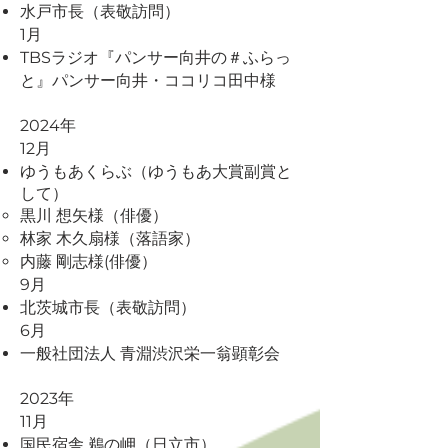
水戸市長（表敬訪問）
1月
TBSラジオ『パンサー向井の＃ふらっ
と』​パンサー向井・ココリコ田中様
2024年
12月
ゆうもあくらぶ（ゆうもあ大賞副賞と
して）
黒川 想矢様（俳優）
林家 木久扇様（落語家）
内藤 剛志様(俳優）
9月
​北茨城市長（表敬訪問）
6月
一般社団法人 青淵渋沢栄一翁顕彰会
2023年
11月
​国民宿舎 鵜の岬（日立市）