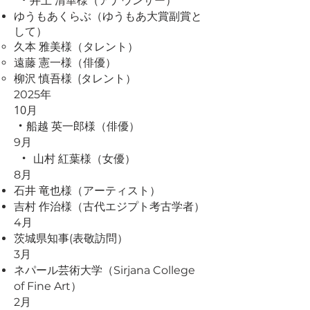
・
井上 清華様（アナウンサー）
ゆうもあくらぶ（ゆうもあ大賞副賞と
して）
久本 雅美様（タレント）
遠藤 憲一様（俳優）
柳沢 慎吾様 (タレント）
2025年
10月
・
船越 英一郎様（俳優）
9月
・
山村 紅葉様（女優）
8月
石井 竜也様（アーティスト）
吉村 作治様（古代エジプト考古学者）
4月
茨城県知事(表敬訪問）
3月
ネパール芸術大学（Sirjana College
of Fine Art）
2月