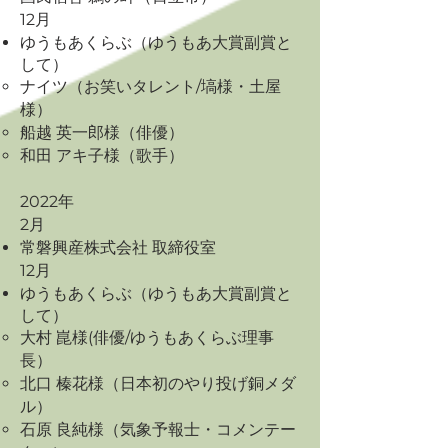
12月
ゆうもあくらぶ（ゆうもあ大賞副賞と
して）
ナイツ（お笑いタレント/塙様・土屋
様）
船越 英一郎様（俳優）
​和田 アキ子様（歌手）
2022年
2月
常磐興産株式会社 取締役室
​12月
ゆうもあくらぶ（ゆうもあ大賞副賞と
して）
大村 崑様(俳優/ゆうもあくらぶ理事
長）
北口 榛花様（日本初のやり投げ銅メダ
ル）
石原 良純様（気象予報士・コメンテー