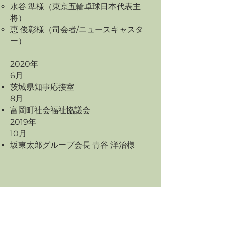
水谷 準様（東京五輪卓球日本代表主
将）
恵 俊彰様（司会者/ニュースキャスタ
ー）
2020年​
6月
茨城県知事応接室
8月
富岡町社会福祉協議会
2019年​
10月
坂東太郎グループ会長 青谷 洋治様