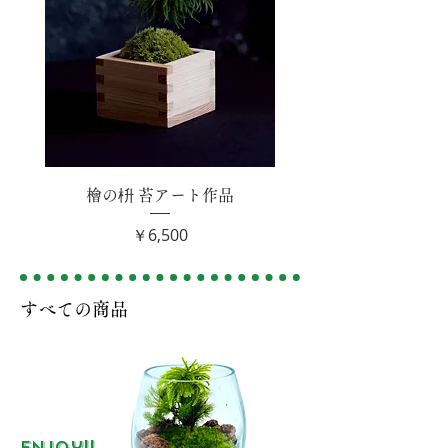
檜の枡 苔アート作品
価格
￥6,500
​すべての商品
Enjoy!!