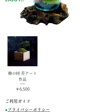
檜の枡 苔アート
作品
価格
￥6,500
ご利用ガイド
●
プライバシーポリシー