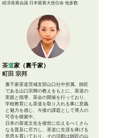
経済発展会議 日本親善大使任命 他多数
茶
道
家（裏千家）
町田 宗邦
裏千家茶道茨城支部山口社中所属。師匠
である山口宗輝の教えをもとに、茶道の
実践と指導、茶会の開催を行っており、
学校教育にも茶道を取り入れる事に意義
と魅力を感じ、今後の課題として導入の
可否を模索中。
日本の茶道文化を後世に伝えるべくさら
なる普及に尽力し、茶道に生涯を捧げる
意思を貫いており、その活動は師匠の山