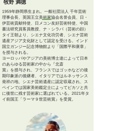
牧野 満徳
1959年静岡県生まれ。一般社団法人 千年芸術
理事会長、英国王立美術家協会名誉会員、日・
伊芸術貢献特使、日メコン友好芸術特使、中国
書法研究員客員教授、ナ・シラパ（芸術の顔）
タイ王朝より、シエナ文化功労者、シエナ芸術
遺産アジア文化財として認定を受ける。インド
国立ガンジー記念博物館より「国際平和褒章」
を授与される。
ヨーロッパやアジアの美術博士達によって日本
のあらゆる芸術家の中から『北斎
​賞』を授与され、フランスではゴッホなどの後
期印象派の後継者、イタリアではルネッサンス
発祥の地、シエナ芸術遺産に認定収蔵され、ス
ペインでは国家美術鑑定士によってピカソと共
に後世に残す芸術家に選ばれている。2021年タ
イ前国王「ラーマ９世芸術賞』を受賞。