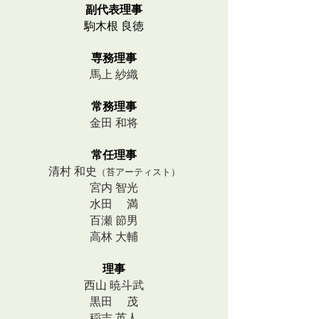
副代表理事
​駒木根 良徳
専務理事
馬上 紗織
常務理事
金田 和将
常任理事
​清村 和史
（苔アーティスト）
宮内 智光
水田 満
百瀬 節男
高林 大輔
理事
西山 暁斗武
​黒田 茂
​稲吉 英人