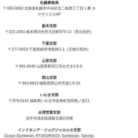
札幌事務局
〒060-0002 北海道札幌市中央区北二条西三丁目１番 タ
ケサトビル6F
栃木支部
〒321-2341 栃木県日光市大沢町675-13（苔日光内）
千葉支部
〒277-0033 千葉県柏市増尾861-1（天使の苔内）
山形支部
〒991-0048
山形県寒河江市みずき1-6-6
郡山支部
〒963-8813
福島県郡山市芳賀1-9-20
いわき支部
〒979-0141 福島県いわき市勿来町窪田熊ノ道11
台湾営業支部
台中市清水區港新五路219號
インドネシア・ジョグジャカルタ支部
Dusun Sumberan, RT.003/RW.03, Sumberan, Tancep,