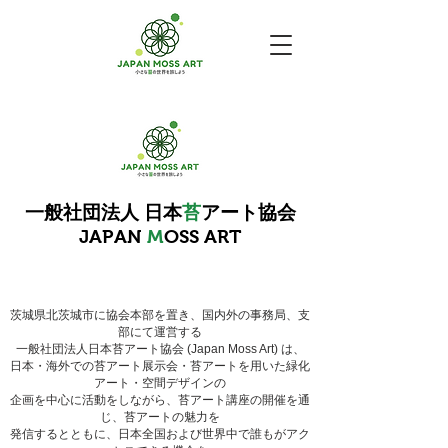
一般社団法人 日本
苔
アート協会
​JAPAN
M
OSS ART
茨城県北茨城市に協会本部を置き、国内外の事務局、支
部にて運営する
一般社団法人日本苔アート協会 (Japan Moss Art) は、
日本・海外での苔アート展示会・苔アートを用いた緑化
アート・空間デザインの
企画を中心に活動をしながら、苔アート講座の開催を通
じ、苔アートの魅力を
発信するとともに、日本全国および世界中で誰もがアク