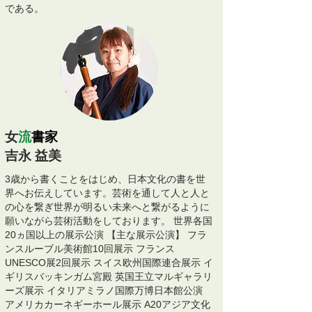
である。
女
流
書家
吉永 益美
3歳から書くことをはじめ、日本文化の書を世
界へお伝えしています。芸術を通して人と人と
の心を繋ぎ世界が明るい未来へと繋がるように
願いながら芸術活動をしております。 ︎世界各国
20ヵ国以上の展示公演︎ 【主な展示公演】 フラ
ンスルーブル美術館10回展示 フランス
UNESCO展2回展示 スイス欧州国際連合展示 イ
ギリスバッキンガム宮殿 英国王立マルギャラリ
ーズ展示 イタリアミラノ国際万博日本館公演
アメリカカーネギーホール展示 A20アジア文化