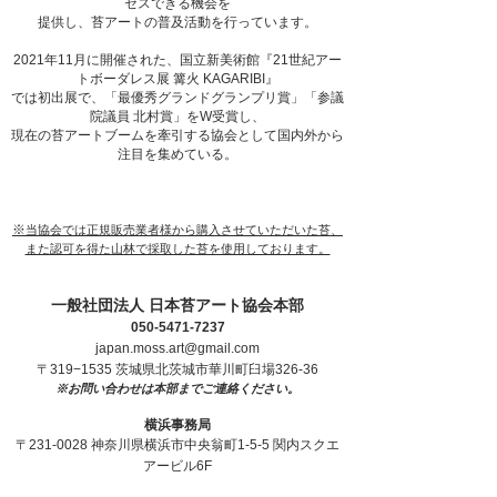
セスできる機会を
提供し、苔アートの普及活動を行っています。
2021年11月に開催された、国立新美術館『21世紀アー
トボーダレス展 篝火 KAGARIBI』
では初出展で、「最優秀グランドグランプリ賞」「参議
院議員 北村賞」をW受賞し、
現在の苔アートブームを牽引する協会として国内外から
注目を集めている。
※
当協会では正規販売業者様から購入させていただいた苔、
また認可を得た山林で採取した苔を使用しております。
一般社団法人 日本苔アート協会本部
050-5471-7237
japan.moss.art@gmail.com
〒
319−1535 茨城県
北茨城市華川町臼場326-36
※お問い合わせは本部までご連絡ください。
横浜事務局
〒
231-0028
神奈川県横浜市中央翁町1-5-5 関内スクエ
アービル6F