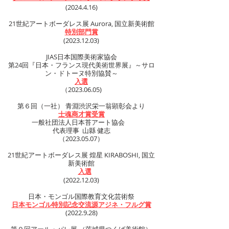
(2024.4.16)
21世紀アートボーダレス展 Aurora, 国立新美術館
特別部門賞
(2023.12.03)
​JIAS日本国際美術家協会
第24回『日本・フランス現代美術世界展』～サロ
ン・ドトーヌ特別協賛～
入選
​（2023.06.05)
第６回（一社） 青淵渋沢栄一翁顕彰会より
士魂商才賞受賞
一般社団法人日本苔アート協会
代表理事 山縣 健志
（2023.05.07）
21世紀アートボーダレス展 煌星 KIRABOSHI, 国立
新美術館
入選
(2022.12.03)
日本・モンゴル国際教育文化芸術祭
日本モンゴル特別記念交流源アジネ・フルグ賞
(2022.9.28)