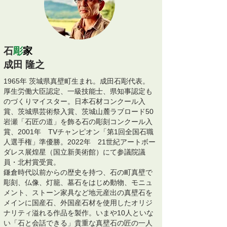
石
彫
家
成田 隆之
1965年 茨城県真壁町生まれ。成田石彫代表。
厚生労働大臣認定、一級技能士、県知事認定も
のづくりマイスター。日本石材コンクール入
賞、茨城県芸術祭入賞、茨城山麓ラブロード50
岩瀬「石匠の道」を飾る石の彫刻コンクール入
賞、2001年 TVチャンピオン「第1回全国石職
人選手権」準優勝。2022年 21世紀アートボー
ダレス展煌星（国立新美術館）にて参議院議
員・北村賞受賞。
鎌倉時代以前からの歴史を持つ、石の町真壁で
彫刻、仏像、灯籠、墓石をはじめ動物、モニュ
メント、ストーン家具など地元産出の真壁石を
メインに国産石、外国産石材を使用したオリジ
ナリティ溢れる作品を製作。いまや10人といな
い「石と会話できる」貴重な真壁石の匠の一人