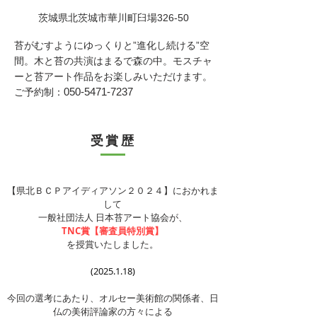
茨城県
北茨城市華川町臼場326-50
​苔がむすようにゆっくりと”進化し続ける”空
間。木と苔の共演はまるで森の中。モスチャ
ーと苔アート作品をお楽しみいただけます。
050-5471-7237
ご予約制：
受賞歴
【県北ＢＣＰアイディアソン２０２４】におかれま
して
一般社団法人 日本苔アート協会が、
TNC賞【審査員特別賞】
を授賞いたしました。
​(2025.1.18)
今回の選考にあたり、オルセー美術館の関係者、日
仏の美術評論家の方々による