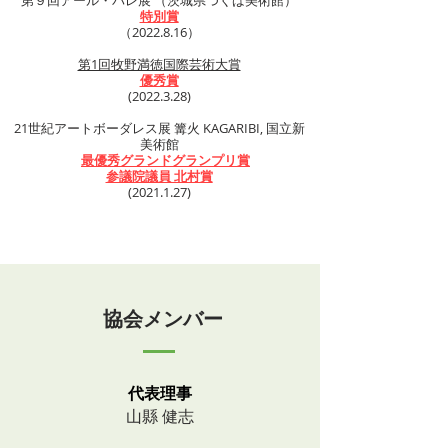
第９回アール・パレ展 （茨城県つくば美術館）
特別賞
（2022.8.16）
第1回牧野満徳国際芸術大賞
優秀賞
(2022.3.28)
21世紀アートボーダレス展 篝火 KAGARIBI, 国立新
美術館
最優秀グランドグランプリ賞
参議院議員 北村賞
(2021.1.27)
協会メンバー
代表理事
山縣 健志