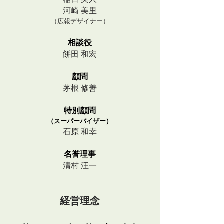
河崎 美里
（広報デザイナー）
相談役
餅田 和宏
​顧問
​茅根 修善
特別​顧問
（スーパーバイザー）
石原 和幸
名誉理事
清村 汪一
​経営理念