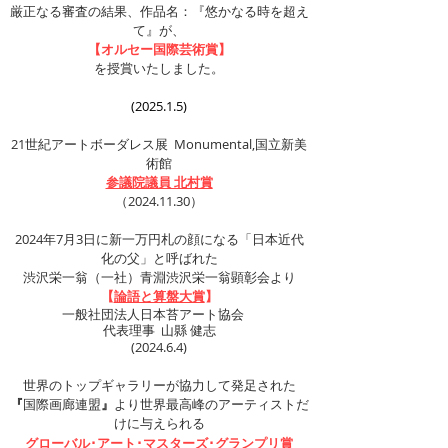
厳正なる審査の結果、作品名：『悠かなる時を超え
て』が、
【オルセー国際芸術賞】
を授賞いたしました。
​(2025.1.5)
21世紀アートボーダレス展 Monumental,国立新美
術館
参議院議員 北村賞
（2024.11.30）
2024年7月3日に新一万円札の顔になる「日本近代
化の父」と呼ばれた
渋沢栄一翁（一社）青淵渋沢栄一翁顕彰会より
【
論語と算盤大賞
】
一般社団法人日本苔アート協会
代表理事 山縣 健志
(2024.6.4)
世界のトップギャラリーが
協力して発足された
『
国際画廊連盟
』
より
世界最高峰のアーティストだ
けに与えられる
グローバル･アート･マスターズ･グランプリ賞