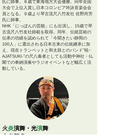
氏に師事。８歳で東海地方大会優勝。同年全国
大会で上位入賞し日本コロンビア吟詠音楽会会
員となる。９歳より琴古流尺八竹友社 佐野尚芳
氏に師事。
NHK「にっぽんの芸能」にも出演し、15歳で琴
古流尺八竹友社師範を取得。同年、伝統芸術の
伝承の功績を認められて「今聞きたい静岡の
100人」に選出される日本古来の伝統継承に加
え
、現在トランペットと和太鼓とのバンド”暁ｰ
AJATSUKI-”の尺八奏者としても活動中神社・仏
閣での奉納演奏やラジオイベントなど幅広く活
動している。
火
炎
演舞・光
演
舞