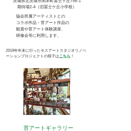
茨城県北茨城市関本町冨士ヶ丘756-1
​期待場2-4（旧冨士ケ丘小学校）
​協会所属アーティストとの
コラボ作品・
苔アート作品の
観賞や苔アート体験講座、
研修会
​等に利用します。
2019年年末に行ったモスアートスタジオリノベ
ーションプロジェクトの様子は
こちら
！
苔アートギャラリー