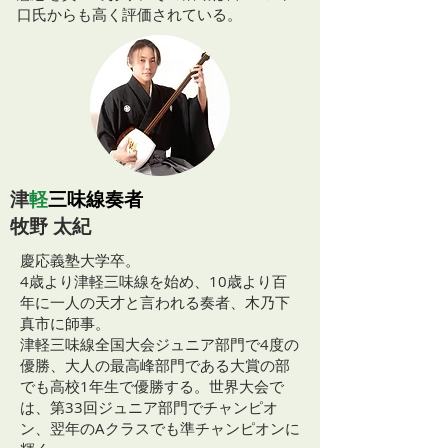
口氏からも高く評価されている。
津
軽
三味線奏者
牧野 太紀
慶応義塾大学卒。
4歳より津軽三味線を始め、10歳より百
年に一人の天才と言われる奏者、木乃下
真市に師事。
津軽三味線全国大会ジュニア部門で4度の
優勝、大人の最高峰部門である大賞の部
でも高校1年生で優勝する。世界大会で
は、第33回ジュニア部門でチャンピオ
ン、翌年のAクラスでも準チャンピオンに