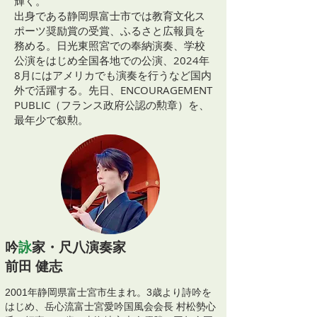
輝く。
出身である静岡県富士市では教育文化ス
ポーツ奨励賞の受賞、ふるさと広報員を
務める。日光東照宮での奉納演奏、学校
公演をはじめ全国各地での公演、2024年
8月にはアメリカでも演奏を行うなど国内
外で活躍する。先日、ENCOURAGEMENT
PUBLIC（フランス政府公認の勲章）を、
最年少で叙勲。
吟
詠
家・尺八演奏家
前田 健志
2001年静岡県富士宮市生まれ。3歳より詩吟を
はじめ、岳心流富士宮愛吟国風会会長 村松勢心