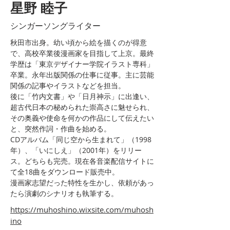
星野 睦子
シンガーソングライター
秋田市出身。幼い頃から絵を描くのが得意
で、高校卒業後漫画家を目指して上京。最終
学歴は「東京デザイナー学院イラスト専科」
卒業。永年出版関係の仕事に従事。主に芸能
関係の記事やイラストなどを担当。
後に「竹内文書」や「日月神示」に出逢い、
超古代日本の秘められた崇高さに魅せられ、
その奥義や使命を何かの作品にして伝えたい
と、突然作詞・作曲を始める。
CDアルバム「同じ空から生まれて」（1998
年）、「いにしえ」（2001年）をリリー
ス。どちらも完売。現在各音楽配信サイトに
て全18曲をダウンロード販売中。
漫画家志望だった特性を生かし、依頼があっ
たら演劇のシナリオも執筆する。
https://muhoshino.wixsite.com/muhosh
ino