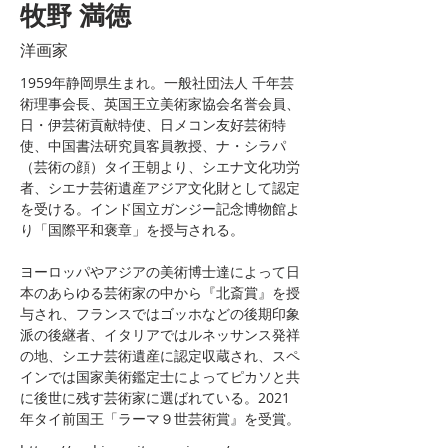
牧野 満徳
洋画家
1959年静岡県生まれ。一般社団法人 千年芸
術理事会長、英国王立美術家協会名誉会員、
日・伊芸術貢献特使、日メコン友好芸術特
使、中国書法研究員客員教授、ナ・シラパ
（芸術の顔）タイ王朝より、シエナ文化功労
者、シエナ芸術遺産アジア文化財として認定
を受ける。インド国立ガンジー記念博物館よ
り「国際平和褒章」を授与される。
ヨーロッパやアジアの美術博士達によって日
本のあらゆる芸術家の中から『北斎賞』を授
与され、フランスではゴッホなどの後期印象
派の後継者、イタリアではルネッサンス発祥
の地、シエナ芸術遺産に認定収蔵され、スペ
インでは国家美術鑑定士によってピカソと共
に後世に残す芸術家に選ばれている。2021
年タイ前国王「ラーマ９世芸術賞』を受賞。